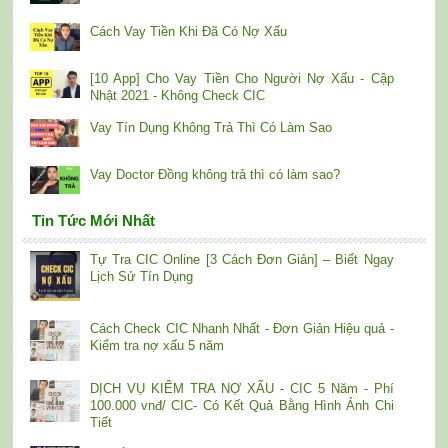
Cách Vay Tiền Khi Đã Có Nợ Xấu
[10 App] Cho Vay Tiền Cho Người Nợ Xấu - Cập
Nhật 2021 - Không Check CIC
Vay Tín Dụng Không Trả Thì Có Làm Sao
Vay Doctor Đồng không trả thì có làm sao?
Tin Tức Mới Nhất
Tự Tra CIC Online [3 Cách Đơn Giản] – Biết Ngay
Lịch Sử Tín Dụng
Cách Check CIC Nhanh Nhất - Đơn Giản Hiệu quả -
Kiểm tra nợ xấu 5 năm
DỊCH VỤ KIỂM TRA NỢ XẤU - CIC 5 Năm - Phí
100.000 vnđ/ CIC- Có Kết Quả Bằng Hình Ảnh Chi
Tiết