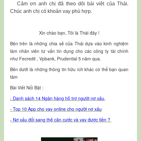
Cảm ơn anh chị đã theo dõi bài viêt của Thái.
Chúc anh chị có khoản vay phù hợp.
Xin chào bạn, Tôi là Thái đây !
Bên trên là những chia sẻ của Thái dựa vào kinh nghiệm
làm nhân viên tư vấn tín dụng cho các công ty tài chính
như Fecredit , Vpbank, Prudential 5 năm qua.
Bên dưới là những thông tin hữu ích khác có thể bạn quan
tâm
Bài Viết Nổi Bật :
-
Danh sách 14 Ngân hàng hỗ trợ người nợ xấu
,
-
T
op 10 App cho vay online cho người nợ xấ
u
- Nợ xấu đổi sang thẻ căn cước và vay được tiền ?