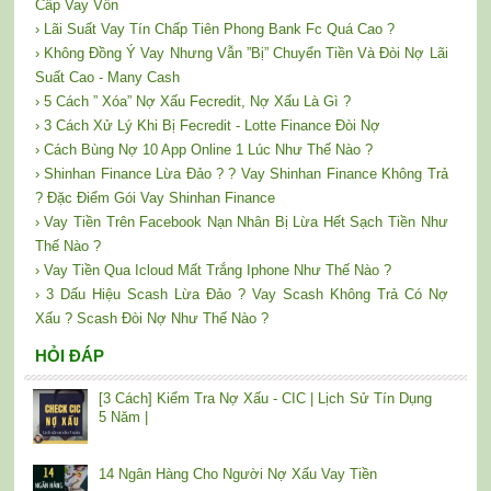
Cấp Vay Vốn
› Lãi Suất Vay Tín Chấp Tiên Phong Bank Fc Quá Cao ?
› Không Đồng Ý Vay Nhưng Vẫn ”Bị” Chuyển Tiền Và Đòi Nợ Lãi
Suất Cao - Many Cash
› 5 Cách ” Xóa” Nợ Xấu Fecredit, Nợ Xấu Là Gì ?
› 3 Cách Xử Lý Khi Bị Fecredit - Lotte Finance Đòi Nợ
› Cách Bùng Nợ 10 App Online 1 Lúc Như Thế Nào ?
› Shinhan Finance Lừa Đảo ? ? Vay Shinhan Finance Không Trả
? Đặc Điểm Gói Vay Shinhan Finance
› Vay Tiền Trên Facebook Nạn Nhân Bị Lừa Hết Sạch Tiền Như
Thế Nào ?
› Vay Tiền Qua Icloud Mất Trắng Iphone Như Thế Nào ?
› 3 Dấu Hiệu Scash Lừa Đảo ? Vay Scash Không Trả Có Nợ
Xấu ? Scash Đòi Nợ Như Thế Nào ?
HỎI ĐÁP
[3 Cách] Kiểm Tra Nợ Xấu - CIC | Lịch Sử Tín Dụng
5 Năm |
14 Ngân Hàng Cho Người Nợ Xấu Vay Tiền