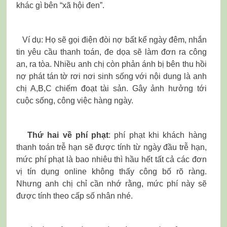
khác gì bên “xã hội đen”.
Ví dụ: Họ sẽ gọi điện đòi nợ bất kể ngày đêm, nhắn
tin yêu cầu thanh toán, đe dọa sẽ làm đơn ra công
an, ra tòa. Nhiều anh chị còn phản ánh bị bên thu hồi
nợ phát tán tờ rơi nơi sinh sống với nội dung là anh
chị A,B,C chiếm đoạt tài sản. Gây ảnh hưởng tới
cuộc sống, công việc hàng ngày.
Thứ hai về phí phạt
: phí phạt khi khách hàng
thanh toán trễ hạn sẽ được tính từ ngày đầu trễ hạn,
mức phí phạt là bao nhiêu thì hầu hết tất cả các đơn
vị tín dụng online không thấy công bố rõ ràng.
Nhưng anh chị chỉ cần nhớ rằng, mức phí này sẽ
được tính theo cấp số nhân nhé.