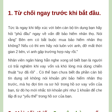
1. Từ chối ngay trước khi bắt đầu.
Tức là ngay khi tiếp xúc với bên cán bộ tín dụng bạn hãy
hỏi “phủ đầu” ngay về vấn đề bảo hiểm nhân thọ. Nói
rằng” Bên em có bắt buộc mua bảo hiểm nhân thọ
không? Nếu có thì em hãy nói luôn với anh, đỡ mất thời
gian 2 bên, vì anh gặp trường hợp này rồi.”
Nhân viên ngân hàng hẳn nghe xong sẽ biết bạn là người
có trải nghiệm khi vay vốn và khó lòng mà dùng chiến
thuật “sự đã rồi” . Có thể bạn chưa biết đa phần cán bộ
tín dụng sẽ không nói khoản phí bảo hiểm nhân thọ
trước, mà họ đợi tìm ra sơ hở trong hồ sơ vay vốn của
bạn, từ đó họ mới nhắc tới khoản phí như 1 khoản để che
lấp đi sự “yếu thế” trong hồ sơ của bạn.