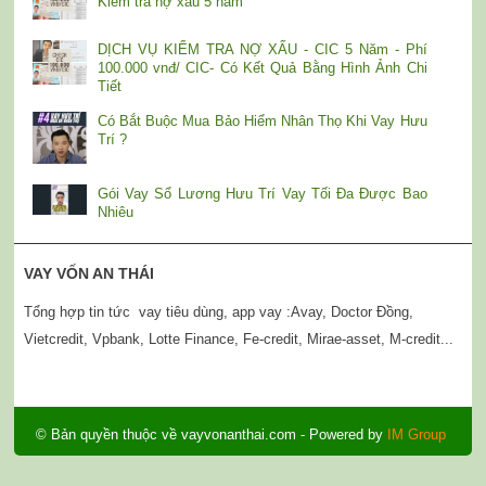
Kiểm tra nợ xấu 5 năm
DỊCH VỤ KIỂM TRA NỢ XẤU - CIC 5 Năm - Phí
100.000 vnđ/ CIC- Có Kết Quả Bằng Hình Ảnh Chi
Tiết
Có Bắt Buộc Mua Bảo Hiểm Nhân Thọ Khi Vay Hưu
Trí ?
Gói Vay Sổ Lương Hưu Trí Vay Tối Đa Được Bao
Nhiêu
VAY VỐN AN THÁI
Tổng hợp tin tức vay tiêu dùng, app vay :Avay, Doctor Đồng,
Vietcredit, Vpbank, Lotte Finance, Fe-credit, Mirae-asset, M-credit...
© Bản quyền thuộc về
vayvonanthai.com
- Powered by
IM Group