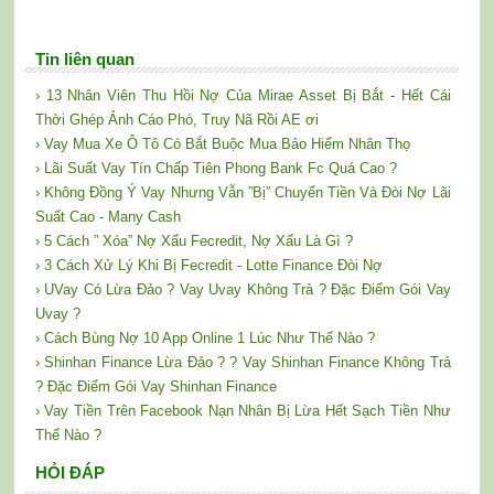
Tin liên quan
› 13 Nhân Viên Thu Hồi Nợ Của Mirae Asset Bị Bắt - Hết Cái
Thời Ghép Ảnh Cáo Phó, Truy Nã Rồi AE ơi
› Vay Mua Xe Ô Tô Có Bắt Buộc Mua Bảo Hiểm Nhân Thọ
› Lãi Suất Vay Tín Chấp Tiên Phong Bank Fc Quá Cao ?
› Không Đồng Ý Vay Nhưng Vẫn ”Bị” Chuyển Tiền Và Đòi Nợ Lãi
Suất Cao - Many Cash
› 5 Cách ” Xóa” Nợ Xấu Fecredit, Nợ Xấu Là Gì ?
› 3 Cách Xử Lý Khi Bị Fecredit - Lotte Finance Đòi Nợ
› UVay Có Lừa Đảo ? Vay Uvay Không Trả ? Đặc Điểm Gói Vay
Uvay ?
› Cách Bùng Nợ 10 App Online 1 Lúc Như Thế Nào ?
› Shinhan Finance Lừa Đảo ? ? Vay Shinhan Finance Không Trả
? Đặc Điểm Gói Vay Shinhan Finance
› Vay Tiền Trên Facebook Nạn Nhân Bị Lừa Hết Sạch Tiền Như
Thế Nào ?
HỎI ĐÁP