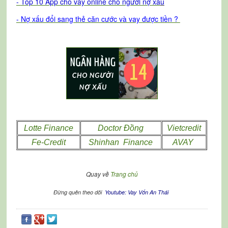
-
T
op 10 App cho vay online cho người nợ xấ
u
- Nợ xấu đổi sang thẻ căn cước và vay được tiền ?
Lotte Finance
Doctor Đồng
Vietcredit
Fe-Credit
Shinhan Finance
AVAY
Quay về
Trang chủ
Đừng quên theo dõi
Youtube: Vay Vốn An Thái