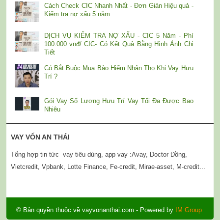
Cách Check CIC Nhanh Nhất - Đơn Giản Hiệu quả -
Kiểm tra nợ xấu 5 năm
DỊCH VỤ KIỂM TRA NỢ XẤU - CIC 5 Năm - Phí
100.000 vnđ/ CIC- Có Kết Quả Bằng Hình Ảnh Chi
Tiết
Có Bắt Buộc Mua Bảo Hiểm Nhân Thọ Khi Vay Hưu
Trí ?
Gói Vay Sổ Lương Hưu Trí Vay Tối Đa Được Bao
Nhiêu
VAY VỐN AN THÁI
Tổng hợp tin tức vay tiêu dùng, app vay :Avay, Doctor Đồng,
Vietcredit, Vpbank, Lotte Finance, Fe-credit, Mirae-asset, M-credit...
© Bản quyền thuộc về
vayvonanthai.com
- Powered by
IM Group