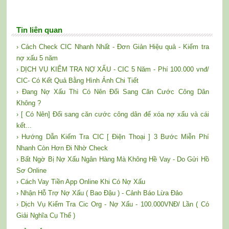
Tin liên quan
› Cách Check CIC Nhanh Nhất - Đơn Giản Hiệu quả - Kiểm tra
nợ xấu 5 năm
› DỊCH VỤ KIỂM TRA NỢ XẤU - CIC 5 Năm - Phí 100.000 vnđ/
CIC- Có Kết Quả Bằng Hình Ảnh Chi Tiết
› Đang Nợ Xấu Thì Có Nên Đổi Sang Căn Cước Công Dân
Không ?
› [ Có Nên] Đổi sang căn cước công dân để xóa nợ xấu và cái
kết...
› Hướng Dẫn Kiếm Tra CIC [ Điện Thoại ] 3 Bước Miễn Phí
Nhanh Còn Hơn Đi Nhờ Check
› Bất Ngờ Bị Nợ Xấu Ngân Hàng Mà Không Hề Vay - Do Gửi Hồ
Sơ Online
› Cách Vay Tiền App Online Khi Có Nợ Xấu
› Nhận Hỗ Trợ Nợ Xấu ( Bao Đậu ) - Cảnh Báo Lừa Đảo
› Dịch Vụ Kiểm Tra Cic Org - Nợ Xấu - 100.000VNĐ/ Lần ( Có
Giải Nghĩa Cụ Thể )