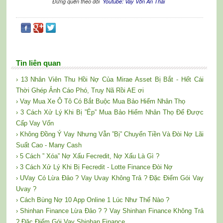
Đừng quên theo dõi
Youtube: Vay Vốn An Thái
Tin liên quan
› 13 Nhân Viên Thu Hồi Nợ Của Mirae Asset Bị Bắt - Hết Cái
Thời Ghép Ảnh Cáo Phó, Truy Nã Rồi AE ơi
› Vay Mua Xe Ô Tô Có Bắt Buộc Mua Bảo Hiểm Nhân Thọ
› 3 Cách Xử Lý Khi Bị ”Ép” Mua Bảo Hiểm Nhân Thọ Để Được
Cấp Vay Vốn
› Không Đồng Ý Vay Nhưng Vẫn ”Bị” Chuyển Tiền Và Đòi Nợ Lãi
Suất Cao - Many Cash
› 5 Cách ” Xóa” Nợ Xấu Fecredit, Nợ Xấu Là Gì ?
› 3 Cách Xử Lý Khi Bị Fecredit - Lotte Finance Đòi Nợ
› UVay Có Lừa Đảo ? Vay Uvay Không Trả ? Đặc Điểm Gói Vay
Uvay ?
› Cách Bùng Nợ 10 App Online 1 Lúc Như Thế Nào ?
› Shinhan Finance Lừa Đảo ? ? Vay Shinhan Finance Không Trả
? Đặc Điểm Gói Vay Shinhan Finance