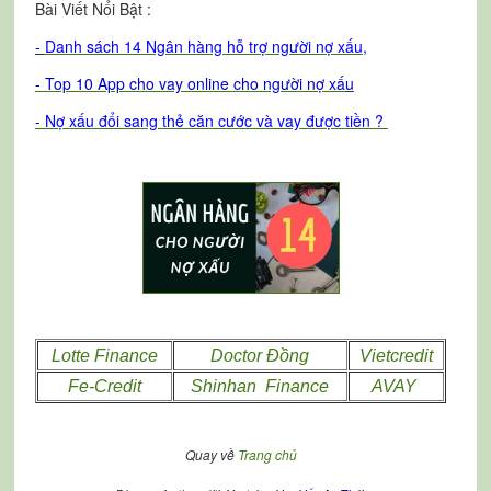
Bài Viết Nổi Bật :
-
Danh sách 14 Ngân hàng hỗ trợ người nợ xấu
,
-
T
op 10 App cho vay online cho người nợ xấ
u
- Nợ xấu đổi sang thẻ căn cước và vay được tiền ?
Lotte Finance
Doctor Đồng
Vietcredit
Fe-Credit
Shinhan Finance
AVAY
Quay về
Trang chủ