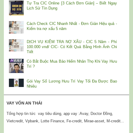
Tự Tra CIC Online [3 Cách Đơn Giản] – Biết Ngay
Lịch Sử Tín Dụng
Cách Check CIC Nhanh Nhất - Đơn Giản Hiệu quả -
Kiểm tra nợ xấu 5 năm
DỊCH VỤ KIỂM TRA NỢ XẤU - CIC 5 Năm - Phí
100.000 vnđ/ CIC- Có Kết Quả Bằng Hình Ảnh Chi
Tiết
Có Bắt Buộc Mua Bảo Hiểm Nhân Thọ Khi Vay Hưu
Trí ?
Gói Vay Sổ Lương Hưu Trí Vay Tối Đa Được Bao
Nhiêu
VAY VỐN AN THÁI
Tổng hợp tin tức vay tiêu dùng, app vay :Avay, Doctor Đồng,
Vietcredit, Vpbank, Lotte Finance, Fe-credit, Mirae-asset, M-credit...