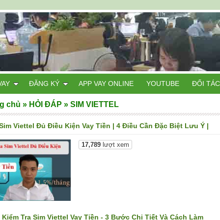
VAY
ĐĂNG KÝ
APP VAY ONLINE
YOUTUBE
ĐỐI TÁC
g chủ
»
HỎI ĐÁP
»
SIM VIETTEL
im Viettel Đủ Điều Kiện Vay Tiền | 4 Điều Cần Đặc Biệt Lưu Ý |
17,789
lượt xem
 Kiểm Tra Sim Viettel Vay Tiền - 3 Bước Chi Tiết Và Cách Làm