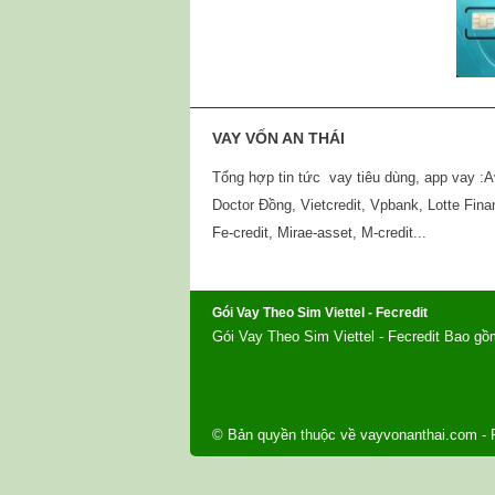
VAY VỐN AN THÁI
Tổng hợp tin tức vay tiêu dùng, app vay :A
Doctor Đồng, Vietcredit, Vpbank, Lotte Fina
Fe-credit, Mirae-asset, M-credit...
Gói Vay Theo Sim Viettel - Fecredit
Gói Vay Theo Sim Viettel - Fecredit Bao gồm 
© Bản quyền thuộc về
vayvonanthai.com
- 