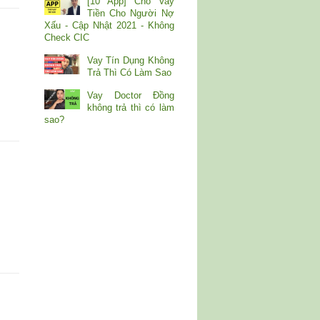
[10 App] Cho Vay
Tiền Cho Người Nợ
Xấu - Cập Nhật 2021 - Không
Check CIC
Vay Tín Dụng Không
Trả Thì Có Làm Sao
Vay Doctor Đồng
không trả thì có làm
sao?