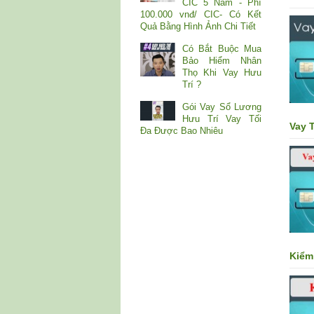
CIC 5 Năm - Phí
100.000 vnđ/ CIC- Có Kết
Quả Bằng Hình Ảnh Chi Tiết
Có Bắt Buộc Mua
Bảo Hiểm Nhân
Thọ Khi Vay Hưu
Trí ?
Gói Vay Sổ Lương
Hưu Trí Vay Tối
Vay T
Đa Được Bao Nhiêu
Kiểm