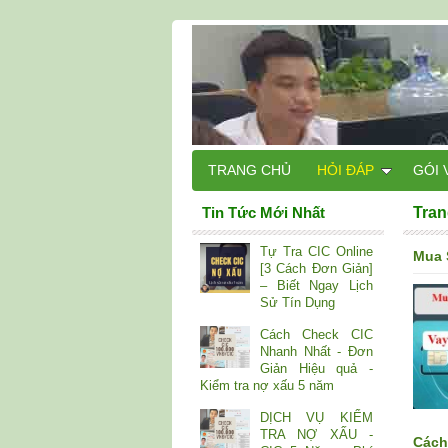
TRANG CHỦ
HỎI ĐÁP
GÓI 
Tin Tức Mới Nhất
Tran
Tự Tra CIC Online
Mua S
[3 Cách Đơn Giản]
– Biết Ngay Lịch
Sử Tín Dụng
Cách Check CIC
Nhanh Nhất - Đơn
Giản Hiệu quả -
Kiểm tra nợ xấu 5 năm
DỊCH VỤ KIỂM
TRA NỢ XẤU -
Cách