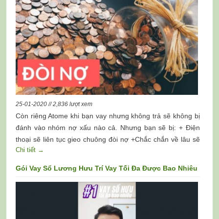
25-01-2020 // 2,836 lượt xem
Còn riêng Atome khi bạn vay nhưng không trả sẽ không bị
đánh vào nhóm nợ xấu nào cả. Nhưng bạn sẽ bị: + Điện
thoại sẽ liên tục gieo chuông đòi nợ +Chắc chắn về lâu sẽ
Chi tiết →
ảnh hưởng tới mặt pháp lí có thể bị vướng vào pháp luật
Gói Vay Sổ Lương Hưu Trí Vay Tối Đa Được Bao Nhiêu