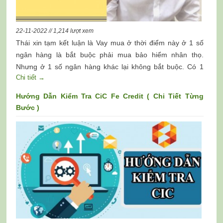
22-11-2022 // 1,214 lượt xem
Thái xin tạm kết luận là Vay mua ở thời điểm này ở 1 số
ngân hàng là bắt buộc phải mua bảo hiểm nhân thọ.
Nhưng ở 1 số ngân hàng khác lại không bắt buộc. Có 1
Chi tiết →
điểm lạ là những hồ sơ “xấu” thì nếu bạn ngỏ ý muốn mua
bảo hiểm nhân thọ của ngân hàng cấp tín dụng thì hồ sơ
Hướng Dẫn Kiểm Tra CiC Fe Credit ( Chi Tiết Từng
vay của bạn nhiều khản năng sẽ được phê duyệt sớm thôi.
Bước )