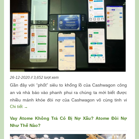
26-12-2020 // 3,652 lượt xem
Gần đây với “phốt” siêu to khổng lồ của Cashwagon công
an và nhà báo vào phanh phui ra chúng ta mới biết được
nhiều mánh khóe đòi nợ của Cashwagon vô cùng tinh vi
Chi tiết →
như dưới đây:
Vay Atome Không Trả Có Bị Nợ Xấu? Atome Đòi Nợ
Như Thế Nào?