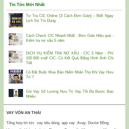
Tin Tức Mới Nhất
Tự Tra CIC Online [3 Cách Đơn Giản] – Biết Ngay
Lịch Sử Tín Dụng
Cách Check CIC Nhanh Nhất - Đơn Giản Hiệu quả -
Kiểm tra nợ xấu 5 năm
DỊCH VỤ KIỂM TRA NỢ XẤU - CIC 5 Năm - Phí
100.000 vnđ/ CIC- Có Kết Quả Bằng Hình Ảnh Chi
Tiết
Có Bắt Buộc Mua Bảo Hiểm Nhân Thọ Khi Vay Hưu
Trí ?
Gói Vay Sổ Lương Hưu Trí Vay Tối Đa Được Bao
Nhiêu
VAY VỐN AN THÁI
Tổng hợp tin tức vay tiêu dùng, app vay :Avay, Doctor Đồng,