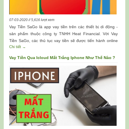
07-03-2020 // 5,616 lượt xem
Vay Tiền SaGo là app vay tiền trên các thiết bị di động -
sản phẩm thuộc công ty TNHH Heat Financial. Với Vay
Tiền SaGo, các thủ tục vay tiền sẽ được tiến hành online
Chi tiết →
với hồ sơ đơn giản chỉ cần chứng minh nhân dân.
Vay Tiền Qua Icloud Mất Trắng Iphone Như Thế Nào ?