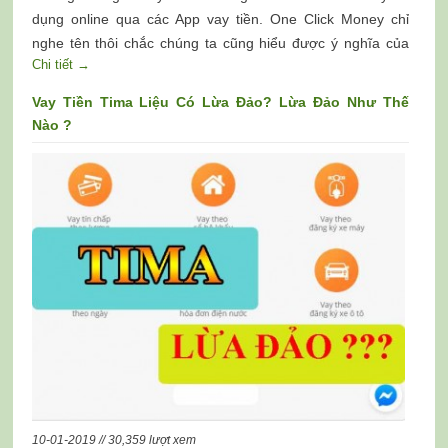
dụng online qua các App vay tiền. One Click Money chỉ
nghe tên thôi chắc chúng ta cũng hiểu được ý nghĩa của
Chi tiết →
nó phải không
Vay Tiền Tima Liệu Có Lừa Đảo? Lừa Đảo Như Thế
Nào ?
10-01-2019 // 30,359 lượt xem