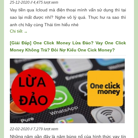
25-12-2020 // 4,475 lượt xem
Vay tiền qua Icloud mà điện thoại mình vấn sử dụng thì tại
sao lại mất được nhỉ? Nghe vô lý quá. Thực hư ra sao thì
anh chị hãy cùng Thái tìm hiểu nhé
Chi tiết →
[Giải Đáp] One Click Money Lừa Đảo? Vay One Click
Money Không Trả? Đòi Nợ Kiểu One Cick Money?
22-02-2020 // 7,279 lượt xem
Những năm gần đây là năm bùng nổ của hình thức vay tín