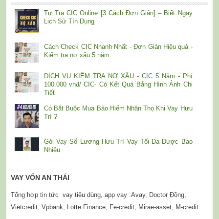
Tự Tra CIC Online [3 Cách Đơn Giản] – Biết Ngay
Lịch Sử Tín Dụng
Cách Check CIC Nhanh Nhất - Đơn Giản Hiệu quả -
Kiểm tra nợ xấu 5 năm
DỊCH VỤ KIỂM TRA NỢ XẤU - CIC 5 Năm - Phí
100.000 vnđ/ CIC- Có Kết Quả Bằng Hình Ảnh Chi
Tiết
Có Bắt Buộc Mua Bảo Hiểm Nhân Thọ Khi Vay Hưu
Trí ?
Gói Vay Sổ Lương Hưu Trí Vay Tối Đa Được Bao
Nhiêu
VAY VỐN AN THÁI
Tổng hợp tin tức vay tiêu dùng, app vay :Avay, Doctor Đồng,
Vietcredit, Vpbank, Lotte Finance, Fe-credit, Mirae-asset, M-credit...