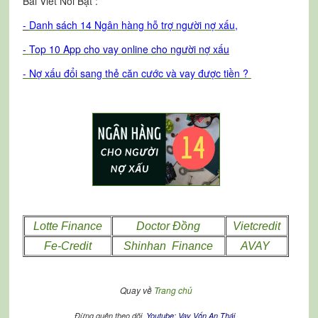
Bài Viết Nổi Bật :
-
Danh sách 14 Ngân hàng hỗ trợ người nợ xấu
,
-
T
op 10 App cho vay online cho người nợ xấ
u
- Nợ xấu đổi sang thẻ căn cước và vay được tiền ?
Lotte Finance
Doctor Đồng
Vietcredit
Fe-Credit
Shinhan Finance
AVAY
Quay về
Trang chủ
Đừng quên theo dõi
Youtube: Vay Vốn An Thái