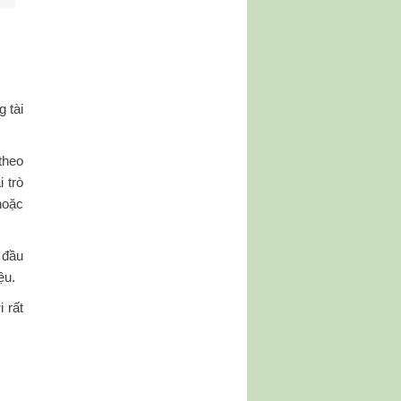
 tài
theo
 trò
hoặc
 đầu
ệu.
 rất