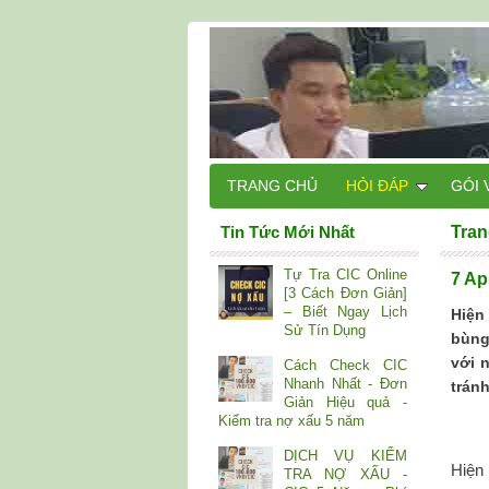
TRANG CHỦ
HỎI ĐÁP
GÓI 
Tin Tức Mới Nhất
Tran
Tự Tra CIC Online
7 Ap
[3 Cách Đơn Giản]
– Biết Ngay Lịch
Hiện
Sử Tín Dụng
bùng
với 
Cách Check CIC
Nhanh Nhất - Đơn
trán
Giản Hiệu quả -
Kiểm tra nợ xấu 5 năm
DỊCH VỤ KIỂM
Hiện 
TRA NỢ XẤU -