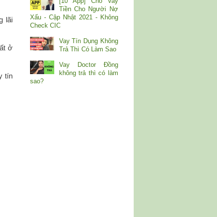
[10 App] Cho Vay
Tiền Cho Người Nợ
Xấu - Cập Nhật 2021 - Không
 lãi
Check CIC
Vay Tín Dụng Không
ất ở
Trả Thì Có Làm Sao
Vay Doctor Đồng
không trả thì có làm
 tín
sao?