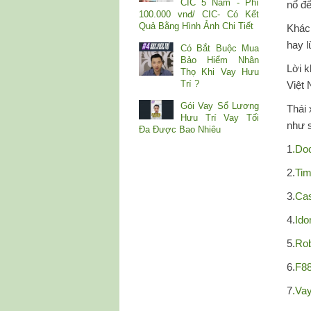
CIC 5 Năm - Phí
nổ đế
100.000 vnđ/ CIC- Có Kết
Quả Bằng Hình Ảnh Chi Tiết
Khác
hay l
Có Bắt Buộc Mua
Bảo Hiểm Nhân
Lời k
Thọ Khi Vay Hưu
Trí ?
Việt 
Gói Vay Sổ Lương
Thái 
Hưu Trí Vay Tối
như 
Đa Được Bao Nhiêu
1
.Do
2.
Ti
3.
Ca
4.
Ido
5.
Ro
6.
F8
7
.Va