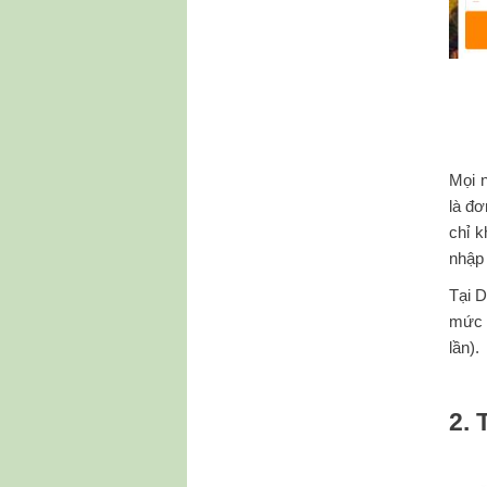
Mọi 
là đơ
chỉ k
nhập 
Tại D
mức v
lần).
2. 