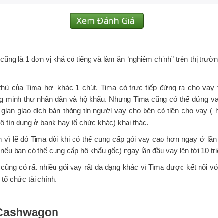
cũng là 1 đơn vị khá có tiếng và làm ăn “nghiêm chỉnh” trên thị trường
.
thù của Tima hơi khác 1 chút. Tima có trực tiếp đứng ra cho vay 
g minh thư nhân dân và hộ khẩu. Nhưng Tima cũng có thể đứng vai
 gian giao dịch bán thông tin người vay cho bên có tiền cho vay ( 
ộ tín dụng ở bank hay tổ chức khác) khai thác.
 vì lẽ đó Tima đôi khi có thể cung cấp gói vay cao hơn ngay ở lần
( nếu bạn có thể cung cấp hộ khẩu gốc) ngay lần đầu vay lên tới 10 tri
cũng có rất nhiều gói vay rất đa dạng khác vì Tima được kết nối với
 tổ chức tài chính.
 Cashwagon