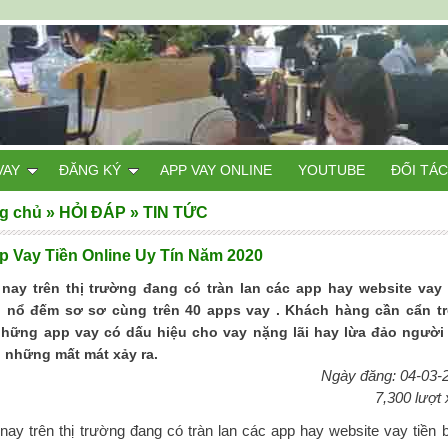
VAY
ĐĂNG KÝ
APP VAY ONLINE
YOUTUBE
ĐỐI TÁC
g chủ
»
HỎI ĐÁP
»
TIN TỨC
p Vay Tiền Online Uy Tín Năm 2020
 nay trên thị trường đang có tràn lan các app hay website vay 
 nổ đếm sơ sơ cùng trên 40 apps vay . Khách hàng cần cẩn t
những app vay có dấu hiệu cho vay nặng lãi hay lừa đảo người
h những mất mát xảy ra.
Ngày đăng: 04-03-
7,300 lượt
nay trên thị trường đang có tràn lan các app hay website vay tiền 