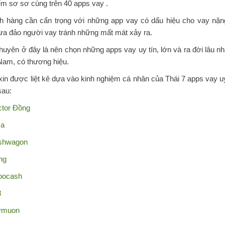
m sơ sơ cùng trên 40 apps vay .
h hàng cần cẩn trọng với những app vay có dấu hiệu cho vay nặng
ừa đảo người vay tránh những mất mát xảy ra.
huyên ở đây là nên chọn những apps vay uy tín, lớn và ra đời lâu nh
Nam, có thương hiệu.
xin được liệt kê dựa vào kinh nghiệm cá nhân của Thái 7 apps vay uy
sau:
ctor Đồng
ma
shwagon
ng
bocash
8
ymuon