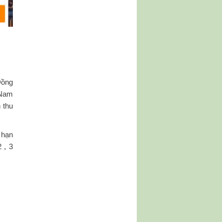
Đồng
t Nam
 thu
 hạn
 , 3