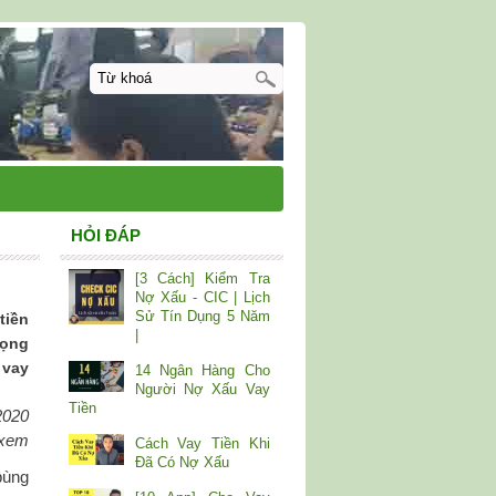
HỎI ĐÁP
[3 Cách] Kiểm Tra
Nợ Xấu - CIC | Lịch
Sử Tín Dụng 5 Năm
tiền
|
rọng
 vay
14 Ngân Hàng Cho
Người Nợ Xấu Vay
Tiền
2020
 xem
Cách Vay Tiền Khi
Đã Có Nợ Xấu
bùng