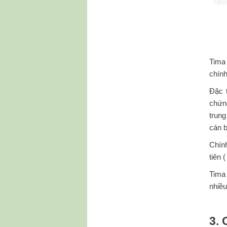
Tima 
chính
Đặc 
chứn
trung
cán b
Chính
tiên 
Tima 
nhiều
3.