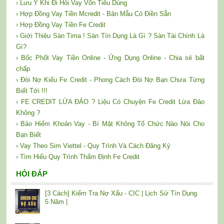
› Lưu Ý Khi Đi Hỏi Vay Vốn Tiêu Dùng
› Hợp Đồng Vay Tiền Mcredit - Bản Mẫu Có Điền Sẵn
› Hợp Đồng Vay Tiền Fe Credit
› Giới Thiệu Sàn Tima ! Sàn Tín Dụng Là Gì ? Sàn Tài Chính Là
Gì?
› Bốc Phốt Vay Tiền Online - Ứng Dụng Online - Chia sẻ bất
chấp
› Đòi Nợ Kiểu Fe Credit - Phong Cách Đòi Nợ Bạn Chưa Từng
Biết Tới !!!
› FE CREDIT LỪA ĐẢO ? Liệu Có Chuyện Fe Credit Lừa Đảo
Không ?
› Bảo Hiểm Khoản Vay - Bí Mật Không Tổ Chức Nào Nói Cho
Bạn Biết
› Vay Theo Sim Viettel - Quy Trình Và Cách Đăng Ký
› Tìm Hiểu Quy Trình Thẩm Định Fe Credit
HỎI ĐÁP
[3 Cách] Kiểm Tra Nợ Xấu - CIC | Lịch Sử Tín Dụng
5 Năm |