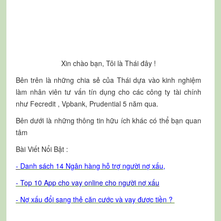
Xin chào bạn, Tôi là Thái đây !
Bên trên là những chia sẻ của Thái dựa vào kinh nghiệm
làm nhân viên tư vấn tín dụng cho các công ty tài chính
như Fecredit , Vpbank, Prudential 5 năm qua.
Bên dưới là những thông tin hữu ích khác có thể bạn quan
tâm
Bài Viết Nổi Bật :
-
Danh sách 14 Ngân hàng hỗ trợ người nợ xấu
,
-
T
op 10 App cho vay online cho người nợ xấ
u
- Nợ xấu đổi sang thẻ căn cước và vay được tiền ?