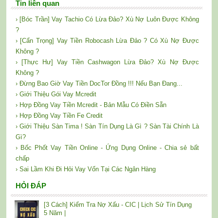
Tin liên quan
› [Bóc Trần] Vay Tachio Có Lừa Đảo? Xù Nợ Luôn Được Không
?
› [Cẩn Trọng] Vay Tiền Robocash Lừa Đảo ? Có Xù Nợ Được
Không ?
› [Thực Hư] Vay Tiền Cashwagon Lừa Đảo? Xù Nợ Được
Không ?
› Đừng Bao Giờ Vay Tiền DocTor Đồng !!! Nếu Bạn Đang...
› Giới Thiệu Gói Vay Mcredit
› Hợp Đồng Vay Tiền Mcredit - Bản Mẫu Có Điền Sẵn
› Hợp Đồng Vay Tiền Fe Credit
› Giới Thiệu Sàn Tima ! Sàn Tín Dụng Là Gì ? Sàn Tài Chính Là
Gì?
› Bốc Phốt Vay Tiền Online - Ứng Dụng Online - Chia sẻ bất
chấp
› Sai Lầm Khi Đi Hỏi Vay Vốn Tại Các Ngân Hàng
HỎI ĐÁP
[3 Cách] Kiểm Tra Nợ Xấu - CIC | Lịch Sử Tín Dụng
5 Năm |