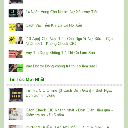
14 Ngân Hàng Cho Người Nợ Xấu Vay Tiền
Cách Vay Tiền Khi Đã Có Nợ Xấu
[10 App] Cho Vay Tiền Cho Người Nợ Xấu - Cập
Nhật 2021 - Không Check CIC
Vay Tín Dụng Không Trả Thì Có Làm Sao
Vay Doctor Đồng không trả thì có làm sao?
Tin Tức Mới Nhất
Tự Tra CIC Online [3 Cách Đơn Giản] – Biết Ngay
Lịch Sử Tín Dụng
Cách Check CIC Nhanh Nhất - Đơn Giản Hiệu quả -
Kiểm tra nợ xấu 5 năm
DỊCH VỤ KIỂM TRA NỢ XẤU - CIC 5 Năm - Phí