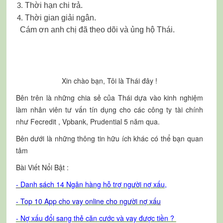
Thời hạn chi trả.
Thời gian giải ngân.
Cám ơn anh chị đã theo dõi và ủng hộ Thái.
Xin chào bạn, Tôi là Thái đây !
Bên trên là những chia sẻ của Thái dựa vào kinh nghiệm
làm nhân viên tư vấn tín dụng cho các công ty tài chính
như Fecredit , Vpbank, Prudential 5 năm qua.
Bên dưới là những thông tin hữu ích khác có thể bạn quan
tâm
Bài Viết Nổi Bật :
-
Danh sách 14 Ngân hàng hỗ trợ người nợ xấu
,
-
T
op 10 App cho vay online cho người nợ xấ
u
- Nợ xấu đổi sang thẻ căn cước và vay được tiền ?