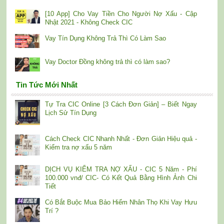
[10 App] Cho Vay Tiền Cho Người Nợ Xấu - Cập
Nhật 2021 - Không Check CIC
Vay Tín Dụng Không Trả Thì Có Làm Sao
Vay Doctor Đồng không trả thì có làm sao?
Tin Tức Mới Nhất
Tự Tra CIC Online [3 Cách Đơn Giản] – Biết Ngay
Lịch Sử Tín Dụng
Cách Check CIC Nhanh Nhất - Đơn Giản Hiệu quả -
Kiểm tra nợ xấu 5 năm
DỊCH VỤ KIỂM TRA NỢ XẤU - CIC 5 Năm - Phí
100.000 vnđ/ CIC- Có Kết Quả Bằng Hình Ảnh Chi
Tiết
Có Bắt Buộc Mua Bảo Hiểm Nhân Thọ Khi Vay Hưu
Trí ?