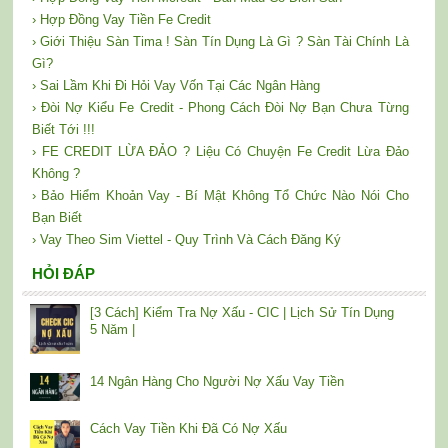
› Hợp Đồng Vay Tiền Fe Credit
› Giới Thiệu Sàn Tima ! Sàn Tín Dụng Là Gì ? Sàn Tài Chính Là
Gì?
› Sai Lầm Khi Đi Hỏi Vay Vốn Tại Các Ngân Hàng
› Đòi Nợ Kiểu Fe Credit - Phong Cách Đòi Nợ Bạn Chưa Từng
Biết Tới !!!
› FE CREDIT LỪA ĐẢO ? Liệu Có Chuyện Fe Credit Lừa Đảo
Không ?
› Bảo Hiểm Khoản Vay - Bí Mật Không Tổ Chức Nào Nói Cho
Bạn Biết
› Vay Theo Sim Viettel - Quy Trình Và Cách Đăng Ký
HỎI ĐÁP
[3 Cách] Kiểm Tra Nợ Xấu - CIC | Lịch Sử Tín Dụng
5 Năm |
14 Ngân Hàng Cho Người Nợ Xấu Vay Tiền
Cách Vay Tiền Khi Đã Có Nợ Xấu