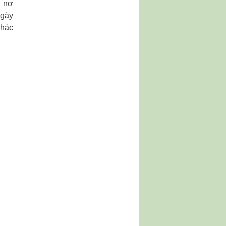
ả nợ
ngày
khác