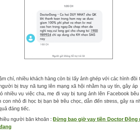
 chí, nhiều khách hàng còn bị lấy ảnh ghép với các hình đồi t
người bị truy nã tung lên mạng xã hội nhằm hạ uy tín, gây áp 
ó nhiều vụ việc cha, mẹ đi vay bị tung ảnh lên Facebook bêu
n con nhỏ đi học bị bạn bè trêu chọc, dẫn đến stress, gây ra n
quả đáng tiếc.
hiều người băn khoăn :
Đừng bao giờ vay tiền Doctor Đồng
 đang