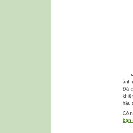
Thậm
ảnh 
Đã c
khiế
hậu 
Có n
bạn