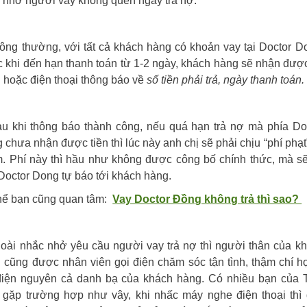
 nhở người vay không quên ngày trả nợ.
g thường, với tất cả khách hàng có khoản vay tại Doctor D
c khi đến hạn thanh toán từ 1-2 ngày, khách hàng sẽ nhận được
 hoặc điện thoại thông báo về
số tiền phải trả, ngày thanh toán.
khi thông báo thành công, nếu quá hạn trả nợ mà phía Do
 chưa nhận được tiền thì lúc này anh chị sẽ phải chịu “phí phạt”
. Phí này thì hầu như không được công bố chính thức, mà s
Doctor Dong tự báo tới khách hàng.
hể bạn cũng quan tâm:
Vay Doctor Đồng không trả thì sao?
i nhắc nhở yêu cầu người vay trả nợ thì người thân của k
 cũng được nhân viên gọi điện chăm sóc tận tình, thậm chí h
điện nguyên cả danh bạ của khách hàng. Có nhiều bạn của 
 gặp trường hợp như vây, khi nhấc máy nghe điện thoại thì