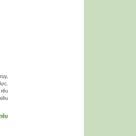
rụy,
lực.
 rếu
hiều
 nếu