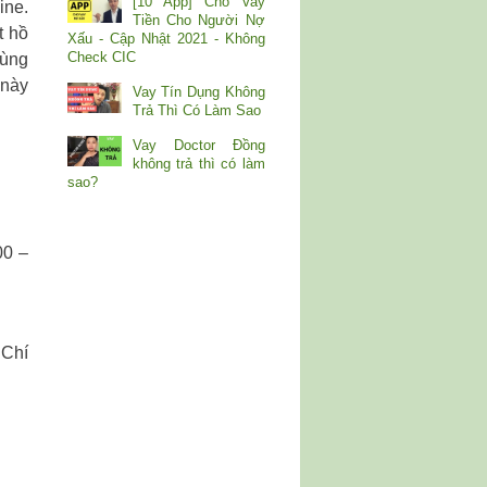
[10 App] Cho Vay
ine.
Tiền Cho Người Nợ
t hồ
Xấu - Cập Nhật 2021 - Không
Check CIC
bùng
 này
Vay Tín Dụng Không
Trả Thì Có Làm Sao
Vay Doctor Đồng
không trả thì có làm
sao?
00 –
 Chí