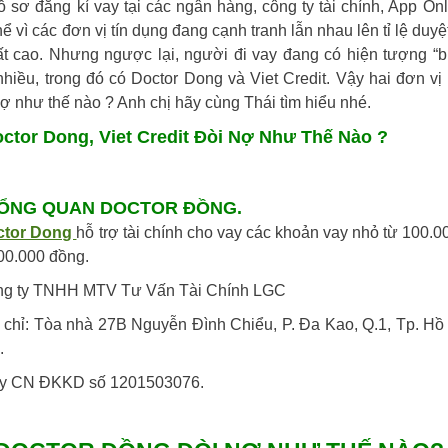
ồ sơ đăng kí vay tại các ngân hàng, công ty tài chính, App Onl
hể vì các đơn vị tín dụng đang cạnh tranh lẫn nhau lên tỉ lệ duyệ
ất cao. Nhưng ngược lại, người đi vay đang có hiện tượng “
nhiều, trong đó có Doctor Dong và Viet Credit. Vậy hai đơn vị
nợ như thế nào ? Anh chị hãy cùng Thái tìm hiểu nhé.
tor Dong, Viet Credit Đòi Nợ Như Thế Nào ?
TỔNG QUAN DOCTOR ĐỒNG.
ctor Dong
hỗ trợ tài chính cho vay các khoản vay nhỏ từ 100.0
00.000 đồng.
ng ty TNHH MTV Tư Vấn Tài Chính LGC
a chỉ: Tòa nhà 27B Nguyễn Đình Chiểu, P. Đa Kao, Q.1, Tp. Hồ
.
ấy CN ĐKKD số 1201503076.