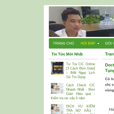
TRANG CHỦ
HỎI ĐÁP
GÓI 
Tin Tức Mới Nhất
Tran
Tự Tra CIC Online
Doct
[3 Cách Đơn Giản]
Tụng
– Biết Ngay Lịch
Sử Tín Dụng
Có h
chị 
Cách Check CIC
Nhanh Nhất - Đơn
cùng
Giản Hiệu quả -
Kiểm tra nợ xấu 5 năm
DỊCH VỤ KIỂM
Hiện
TRA NỢ XẤU -