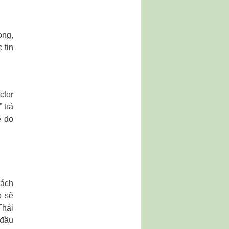
ong,
 tin
ctor
 trả
ẽ do
hách
ọ sẽ
Thái
 đầu