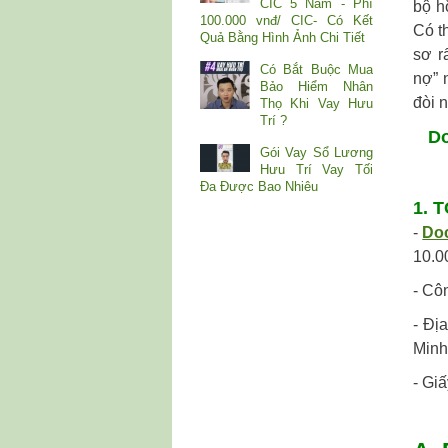
CIC 5 Năm - Phí
bộ h
100.000 vnđ/ CIC- Có Kết
Có t
Quả Bằng Hình Ảnh Chi Tiết
sơ r
Có Bắt Buộc Mua
nợ” 
Bảo Hiểm Nhân
đòi 
Thọ Khi Vay Hưu
Trí ?
Doc
Gói Vay Sổ Lương
Hưu Trí Vay Tối
Đa Được Bao Nhiêu
1. 
-
Do
10.0
- Cô
- Đị
Minh
- Gi