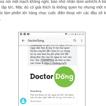
kia nói một mạch không nghỉ, bảo nhờ nhắn dùm anh/chị A tr
 lập tức. Mặc dù có giải thích là không quen họ nhưng một 
bị làm phiền tới hàng chục cuộc điện thoại với các đầu số 
.