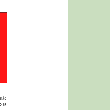
khác
ọ là