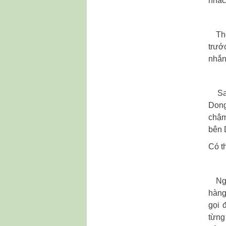
nhắc
Thôn
trướ
nhắn
Sau 
Dong
chậm
bên 
Có t
Ngoà
hàng
gọi 
từng