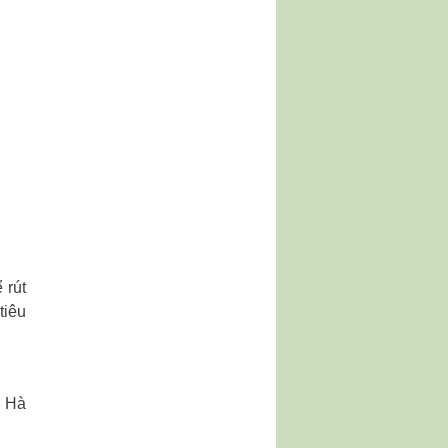
 rút
tiêu
, Hà