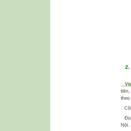
2. 
Viet
tiền
theo 
Công
Địa 
Nội.