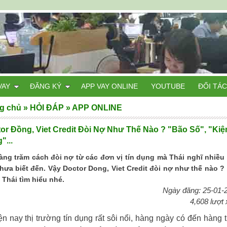
VAY
ĐĂNG KÝ
APP VAY ONLINE
YOUTUBE
ĐỐI TÁC
g chủ
»
HỎI ĐÁP
»
APP ONLINE
or Đồng, Viet Credit Đòi Nợ Như Thế Nào ? "Bão Số", "Kiệ
"...
àng trăm cách đòi nợ từ các đơn vị tín dụng mà Thái nghĩ nhiều
chưa biết đến. Vậy Doctor Dong, Viet Credit đòi nợ như thế nào ?
 Thái tìm hiểu nhé.
Ngày đăng: 25-01-
4,608 lượt
 nay thị trường tín dụng rất sôi nổi, hàng ngày có đến hàng 