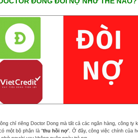
 DOCTOR ĐỒNG ĐÒI NỢ NHƯ THẾ NÀO?
g chỉ riêng Doctor Dong mà tất cả các ngân hàng, công ty 
có một bộ phận là “
thu hồi nợ
”. Ở đây, công việc chính của h