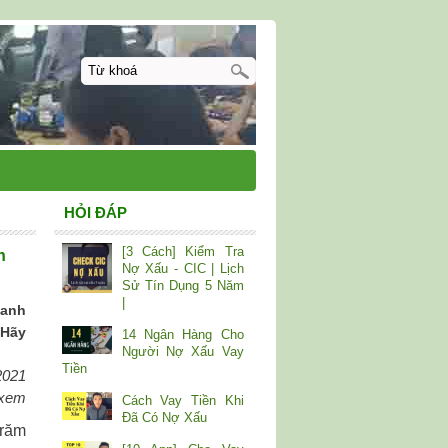
HỎI ĐÁP
[3 Cách] Kiểm Tra
n
Nợ Xấu - CIC | Lịch
Sử Tín Dụng 5 Năm
|
 anh
 Hãy
14 Ngân Hàng Cho
Người Nợ Xấu Vay
Tiền
2021
 xem
Cách Vay Tiền Khi
Đã Có Nợ Xấu
trăm