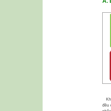
A.
Khôn
đều 